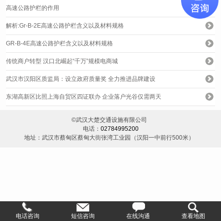
高速公路护栏的作用
解析:Gr-B-2E高速公路护栏含义以及材料规格
GR-B-4E高速公路护栏含义以及材料规格
传统商户转型 汉口北崛起“千万”规模电商城
武汉市汉阳区质监局：设立政府质量奖 全力推进品牌建设
东湖高新区比照上海自贸区四证联办 企业落户光谷仅需两天
©武汉大楚交通设施有限公司
电话：
02784995200
地址：武汉市蔡甸区蔡甸大街张湾工业园（汉阳一中前行500米）
电话咨询
短信咨询
在线沟通
查看地图