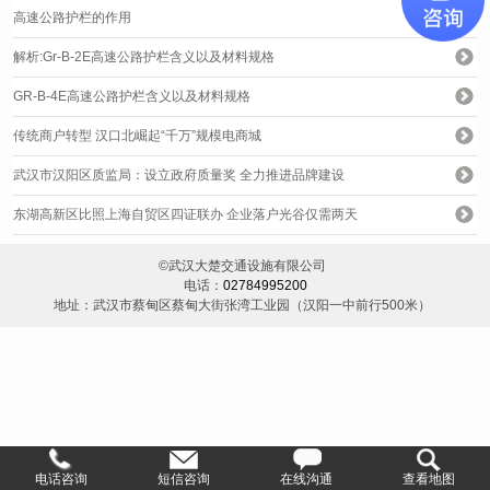
高速公路护栏的作用
解析:Gr-B-2E高速公路护栏含义以及材料规格
GR-B-4E高速公路护栏含义以及材料规格
传统商户转型 汉口北崛起“千万”规模电商城
武汉市汉阳区质监局：设立政府质量奖 全力推进品牌建设
东湖高新区比照上海自贸区四证联办 企业落户光谷仅需两天
©武汉大楚交通设施有限公司
电话：
02784995200
地址：武汉市蔡甸区蔡甸大街张湾工业园（汉阳一中前行500米）
电话咨询
短信咨询
在线沟通
查看地图