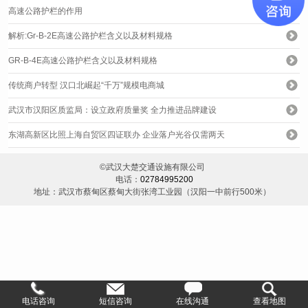
高速公路护栏的作用
解析:Gr-B-2E高速公路护栏含义以及材料规格
GR-B-4E高速公路护栏含义以及材料规格
传统商户转型 汉口北崛起“千万”规模电商城
武汉市汉阳区质监局：设立政府质量奖 全力推进品牌建设
东湖高新区比照上海自贸区四证联办 企业落户光谷仅需两天
©武汉大楚交通设施有限公司
电话：
02784995200
地址：武汉市蔡甸区蔡甸大街张湾工业园（汉阳一中前行500米）
电话咨询
短信咨询
在线沟通
查看地图