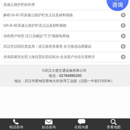
高速公路护栏的作用
解析:Gr-B-2E高速公路护栏含义以及材料规格
GR-B-4E高速公路护栏含义以及材料规格
传统商户转型 汉口北崛起“千万”规模电商城
武汉市汉阳区质监局：设立政府质量奖 全力推进品牌建设
东湖高新区比照上海自贸区四证联办 企业落户光谷仅需两天
©武汉大楚交通设施有限公司
电话：
02784995200
地址：武汉市蔡甸区蔡甸大街张湾工业园（汉阳一中前行500米）
电话咨询
短信咨询
在线沟通
查看地图