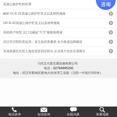
高速公路护栏的作用
解析:Gr-B-2E高速公路护栏含义以及材料规格
GR-B-4E高速公路护栏含义以及材料规格
传统商户转型 汉口北崛起“千万”规模电商城
武汉市汉阳区质监局：设立政府质量奖 全力推进品牌建设
东湖高新区比照上海自贸区四证联办 企业落户光谷仅需两天
©武汉大楚交通设施有限公司
电话：
02784995200
地址：武汉市蔡甸区蔡甸大街张湾工业园（汉阳一中前行500米）
电话咨询
短信咨询
在线沟通
查看地图