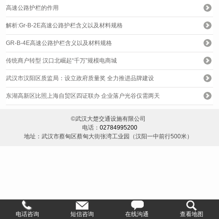
高速公路护栏的作用
解析:Gr-B-2E高速公路护栏含义以及材料规格
GR-B-4E高速公路护栏含义以及材料规格
传统商户转型 汉口北崛起“千万”规模电商城
武汉市汉阳区质监局：设立政府质量奖 全力推进品牌建设
东湖高新区比照上海自贸区四证联办 企业落户光谷仅需两天
©武汉大楚交通设施有限公司
电话：
02784995200
地址：武汉市蔡甸区蔡甸大街张湾工业园（汉阳一中前行500米）
电话咨询
短信咨询
在线沟通
查看地图