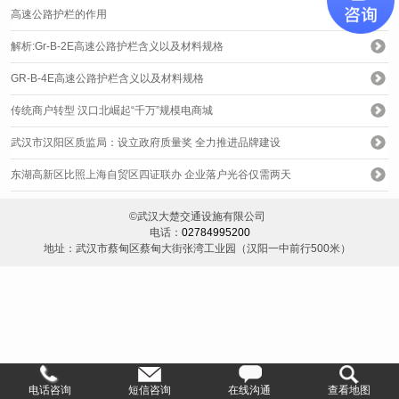
高速公路护栏的作用
解析:Gr-B-2E高速公路护栏含义以及材料规格
GR-B-4E高速公路护栏含义以及材料规格
传统商户转型 汉口北崛起“千万”规模电商城
武汉市汉阳区质监局：设立政府质量奖 全力推进品牌建设
东湖高新区比照上海自贸区四证联办 企业落户光谷仅需两天
©武汉大楚交通设施有限公司
电话：
02784995200
地址：武汉市蔡甸区蔡甸大街张湾工业园（汉阳一中前行500米）
电话咨询
短信咨询
在线沟通
查看地图