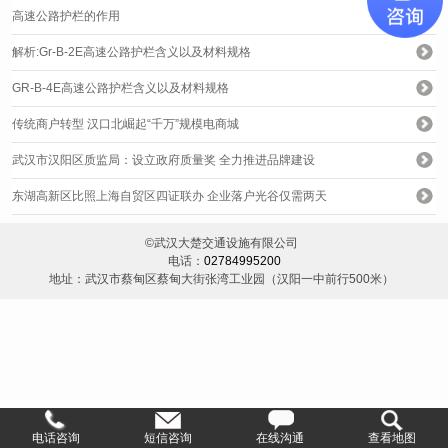
高速公路护栏的作用
解析:Gr-B-2E高速公路护栏含义以及材料规格
GR-B-4E高速公路护栏含义以及材料规格
传统商户转型 汉口北崛起“千万”规模电商城
武汉市汉阳区质监局：设立政府质量奖 全力推进品牌建设
东湖高新区比照上海自贸区四证联办 企业落户光谷仅需两天
©武汉大楚交通设施有限公司
电话：
02784995200
地址：武汉市蔡甸区蔡甸大街张湾工业园（汉阳一中前行500米）
电话咨询
短信咨询
在线沟通
查看地图