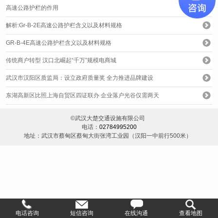
高速公路护栏的作用
解析:Gr-B-2E高速公路护栏含义以及材料规格
GR-B-4E高速公路护栏含义以及材料规格
传统商户转型 汉口北崛起“千万”规模电商城
武汉市汉阳区质监局：设立政府质量奖 全力推进品牌建设
东湖高新区比照上海自贸区四证联办 企业落户光谷仅需两天
©武汉大楚交通设施有限公司
电话：
02784995200
地址：武汉市蔡甸区蔡甸大街张湾工业园（汉阳一中前行500米）
电话咨询
短信咨询
在线沟通
查看地图