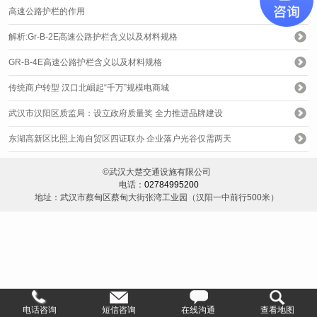
高速公路护栏的作用
解析:Gr-B-2E高速公路护栏含义以及材料规格
GR-B-4E高速公路护栏含义以及材料规格
传统商户转型 汉口北崛起“千万”规模电商城
武汉市汉阳区质监局：设立政府质量奖 全力推进品牌建设
东湖高新区比照上海自贸区四证联办 企业落户光谷仅需两天
©武汉大楚交通设施有限公司
电话：
02784995200
地址：武汉市蔡甸区蔡甸大街张湾工业园（汉阳一中前行500米）
电话咨询
短信咨询
在线沟通
查看地图